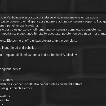
no e Pantigliate e si occupa di installazione, manutenzione e riparazioni.
basso consumo è indispensabile ricorrere ad una consulenza esperta. Navigan
enza per gli impianti elettrici.
 alle vostre esigenze e vi offriamo una consulenza completa e competente.
 è importante, progettando l'impianto adeguato, potete non solo risparmiare, ma s
ione. Eletechno vi offre un'assistenza ampia e completa.
, industrie ed enti pubblici.
i, Impianti di illuminazione a Led ed Impianti Audiovisivi .
 seguenti servizi:
i elettrici
atti da ingegneri iscritti all'albo dei professionisti del settore
er gli impianti elettrici
lettrici
estiche
nii